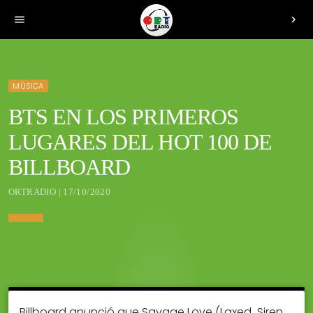
menu
chevron_right
MÚSICA
BTS EN LOS PRIMEROS
LUGARES DEL HOT 100 DE
BILLBOARD
ORTRADIO | 17/10/2020
Billboard anunció que Savage Love (Laxed  Siren