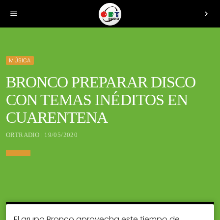
menu
chevron_right
MÚSICA
BRONCO PREPARAR DISCO
CON TEMAS INÉDITOS EN
CUARENTENA
ORTRADIO | 19/05/2020
El grupo Bronco aprovecha este tiempo de