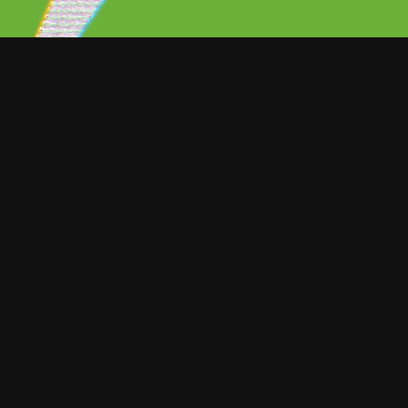
Elton John y Britney Spears anunc
Closer’, una canción que se estren
Con esto, la llamada princesa del
varios años alejada de los escena
tutela de su padre, que controló 