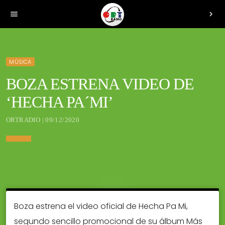
menu
chevron_right
MÚSICA
BOZA ESTRENA VIDEO DE
‘HECHA PA´MI’
ORTRADIO | 09/12/2020
Boza estrena el video oficial de Hecha Pa Mi,
segundo sencillo promocional de su álbum Más