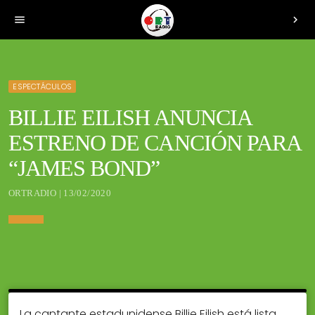
menu
chevron_right
ESPECTÁCULOS
BILLIE EILISH ANUNCIA
ESTRENO DE CANCIÓN PARA
“JAMES BOND”
ORTRADIO | 13/02/2020
La cantante estadunidense Billie Eilish está lista