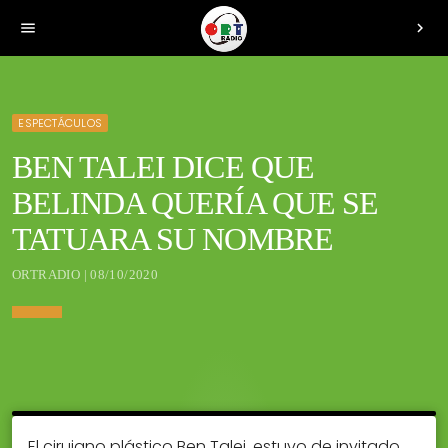
menu
chevron_right
ESPECTÁCULOS
BEN TALEI DICE QUE
BELINDA QUERÍA QUE SE
TATUARA SU NOMBRE
ORTRADIO | 08/10/2020
El cirujano plástico Ben Talei, estuvo de invitado