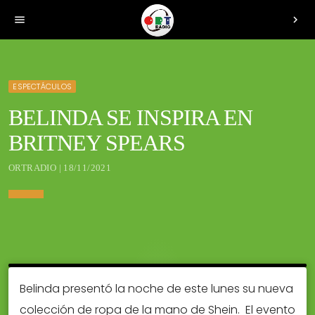
menu
chevron_right
ESPECTÁCULOS
BELINDA SE INSPIRA EN
BRITNEY SPEARS
ORTRADIO | 18/11/2021
Belinda presentó la noche de este lunes su nueva
colección de ropa de la mano de Shein. El evento