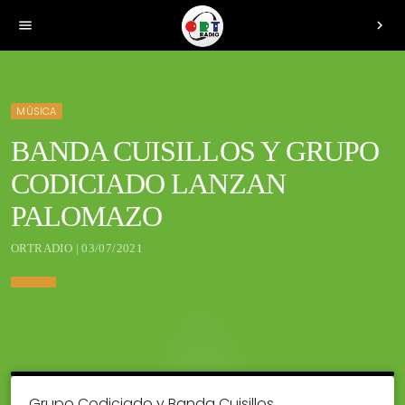
menu
chevron_right
MÚSICA
BANDA CUISILLOS Y GRUPO
CODICIADO LANZAN
PALOMAZO
ORTRADIO | 03/07/2021
Grupo Codiciado y Banda Cuisillos