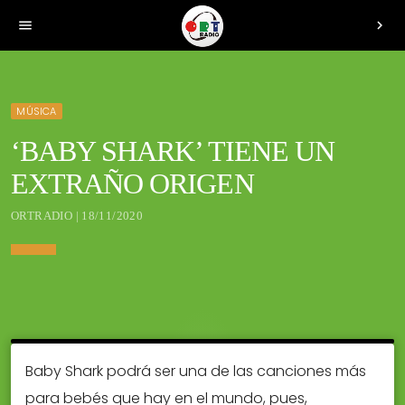
menu
chevron_right
MÚSICA
‘BABY SHARK’ TIENE UN
EXTRAÑO ORIGEN
ORTRADIO | 18/11/2020
Baby Shark podrá ser una de las canciones más
para bebés que hay en el mundo, pues,