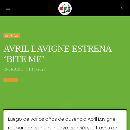
menu
chevron_right
MÚSICA
AVRIL LAVIGNE ESTRENA
‘BITE ME’
ORTRADIO | 11/11/2021
Luego de varios años de ausencia Abril Lavigne
reaparece con una nueva canción, a través de