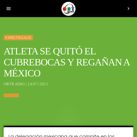
menu
chevron_right
ESPECTÁCULOS
ATLETA SE QUITÓ EL
CUBREBOCAS Y REGAÑAN A
MÉXICO
ORTRADIO | 24/07/2021
La delegación mexicana que compite en los