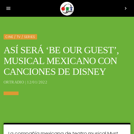
menu
chevron_right
CINE / TV / SERIES
ASÍ SERÁ ‘BE OUR GUEST’,
MUSICAL MEXICANO CON
CANCIONES DE DISNEY
ORTRADIO | 12/01/2022
La compañía mexicana de teatro musical Myst,