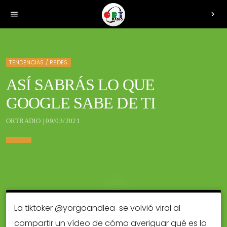
menu
chevron_right
TENDENCIAS / REDES
ASÍ SABRÁS LO QUE
GOOGLE SABE DE TI
ORTRADIO | 09/03/2021
La tiktoker @yorgoandlea se volvió viral al
compartir un vídeo de cómo averiguar qué es lo