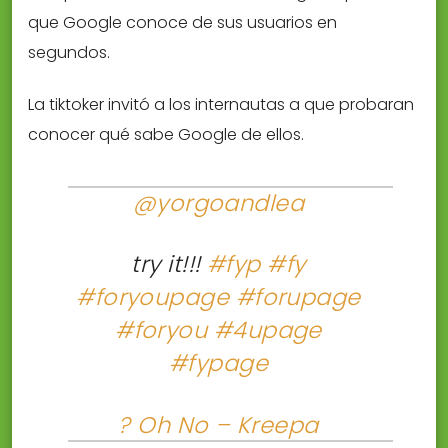
que Google conoce de sus usuarios en
segundos.
La tiktoker invitó a los internautas a que probaran
conocer qué sabe Google de ellos.
@yorgoandlea
try it!!!
#fyp
#fy
#foryoupage
#forupage
#foryou
#4upage
#fypage
? Oh No – Kreepa