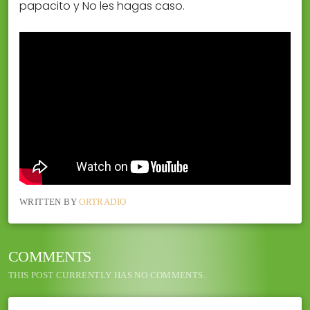
papacito y No les hagas caso.
WRITTEN BY
ORTRADIO
COMMENTS
THIS POST CURRENTLY HAS NO COMMENTS.