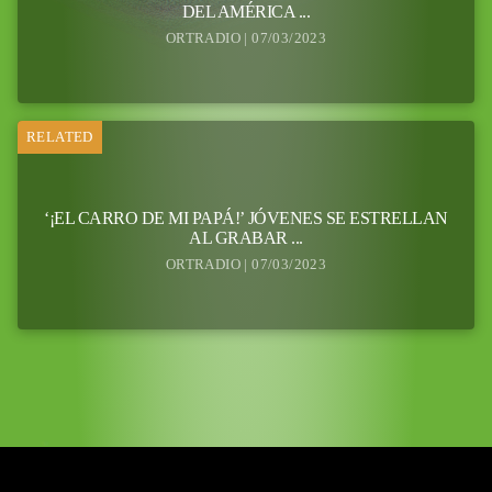
DEL AMÉRICA ...
ORTRADIO | 07/03/2023
RELATED
‘¡EL CARRO DE MI PAPÁ!’ JÓVENES SE ESTRELLAN
AL GRABAR ...
ORTRADIO | 07/03/2023