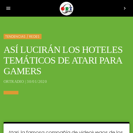
menu
chevron_right
TENDENCIAS / REDES
ASÍ LUCIRÁN LOS HOTELES
TEMÁTICOS DE ATARI PARA
GAMERS
ORTRADIO | 30/01/2020
Atari, la famosa compañía de videojuegos de los