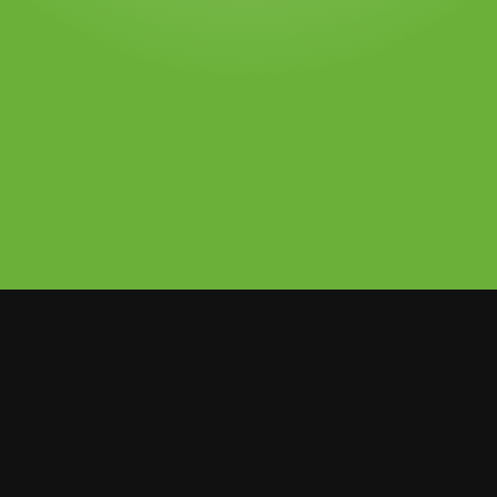
e de Sodio, seguirá siendo tema de
r sido vinculada con Sebastián Yatra y
Trini Stoessel, ahora la calificaron de