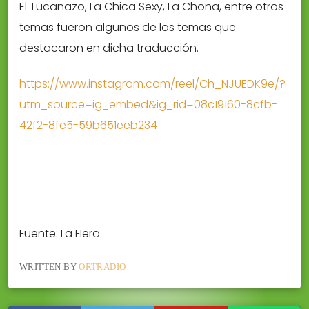
El Tucanazo, La Chica Sexy, La Chona, entre otros
temas fueron algunos de los temas que
destacaron en dicha traducción.
https://www.instagram.com/reel/Ch_NJUEDK9e/?
utm_source=ig_embed&ig_rid=08c19160-8cfb-
42f2-8fe5-59b651eeb234
Fuente: La FIera
WRITTEN BY
ORTRADIO