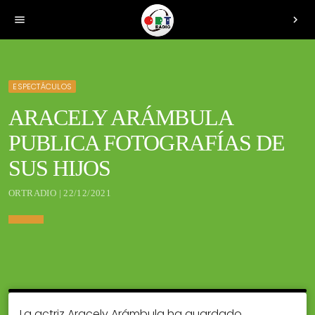
menu
chevron_right
ESPECTÁCULOS
ARACELY ARÁMBULA
PUBLICA FOTOGRAFÍAS DE
SUS HIJOS
ORTRADIO | 22/12/2021
La actriz Aracely Arámbula ha guardado