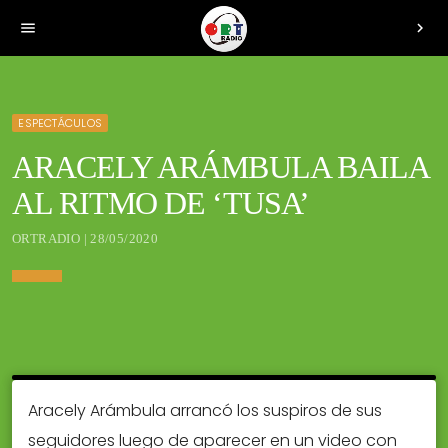
menu
chevron_right
ESPECTÁCULOS
ARACELY ARÁMBULA BAILA
AL RITMO DE ‘TUSA’
ORTRADIO | 28/05/2020
Aracely Arámbula arrancó los suspiros de sus
seguidores luego de aparecer en un video con