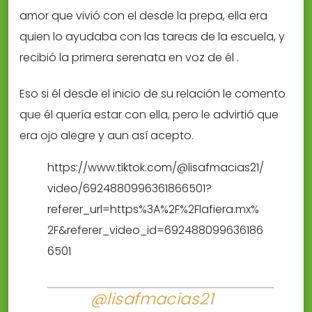
amor que vivió con el desde la prepa, ella era
quien lo ayudaba con las tareas de la escuela, y
recibió la primera serenata en voz de él .
Eso si él desde el inicio de su relación le comento
que él quería estar con ella, pero le advirtió que
era ojo alegre y aun así acepto.
https://www.tiktok.com/@lisafmacias21/
video/6924880996361866501?
referer_url=https%3A%2F%2Flafiera.mx%
2F&referer_video_id=692488099636186
6501
@lisafmacias21