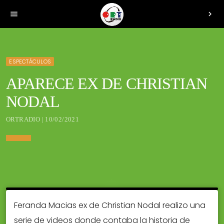
menu
chevron_right
ESPECTÁCULOS
APARECE EX DE CHRISTIAN
NODAL
ORTRADIO | 10/02/2021
Feranda Macias ex de Christian Nodal realizo una
serie de videos donde contaba la historia de