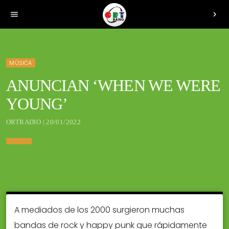
menu
chevron_right
MÚSICA
ANUNCIAN ‘WHEN WE WERE
YOUNG’
ORTRADIO | 20/01/2022
A mediados de los 2000 surgieron muchas
bandas de rock y happy punk que rápidamente