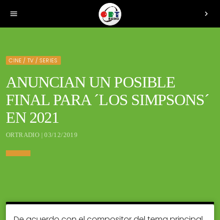
menu
chevron_right
CINE / TV / SERIES
ANUNCIAN UN POSIBLE
FINAL PARA ´LOS SIMPSONS´
EN 2021
ORTRADIO | 03/12/2019
De acuerdo con el compositor del tema principal