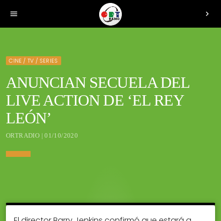
menu
chevron_right
CINE / TV / SERIES
ANUNCIAN SECUELA DEL
LIVE ACTION DE ‘EL REY
LEÓN’
ORTRADIO | 01/10/2020
El director Barry Jenkins confirmó que estará a