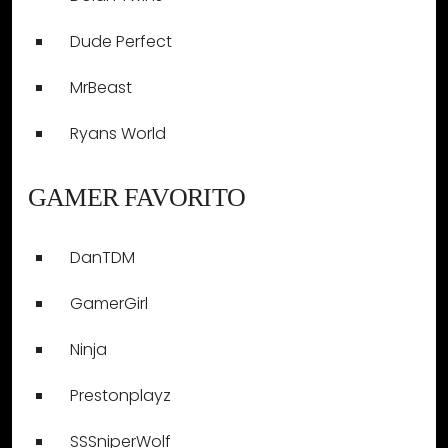
Dude Perfect
MrBeast
Ryans World
GAMER FAVORITO
DanTDM
GamerGirl
Ninja
Prestonplayz
SSSniperWolf