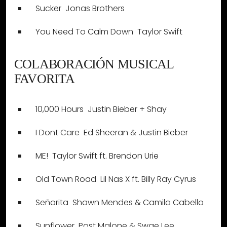
Sucker  Jonas Brothers
You Need To Calm Down  Taylor Swift
COLABORACIÓN MUSICAL
FAVORITA
10,000 Hours  Justin Bieber + Shay
I Dont Care  Ed Sheeran & Justin Bieber
ME!  Taylor Swift ft. Brendon Urie
Old Town Road  Lil Nas X ft. Billy Ray Cyrus
Señorita  Shawn Mendes & Camila Cabello
Sunflower  Post Malone & Swae Lee