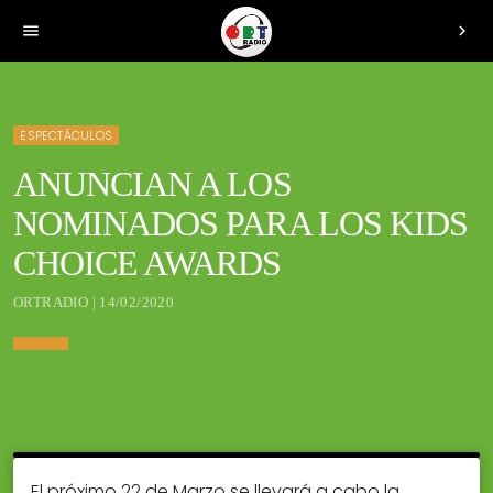
menu
chevron_right
ESPECTÁCULOS
ANUNCIAN A LOS
NOMINADOS PARA LOS KIDS
CHOICE AWARDS
ORTRADIO | 14/02/2020
El próximo 22 de Marzo se llevará a cabo la