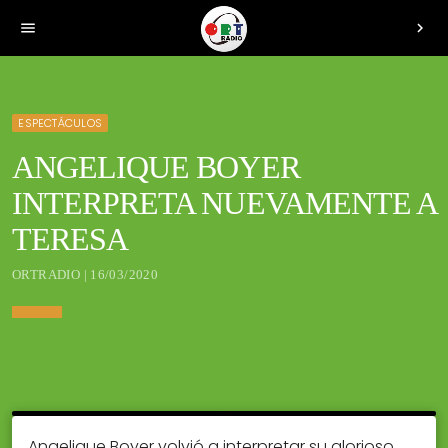
menu
chevron_right
ESPECTÁCULOS
ANGELIQUE BOYER
INTERPRETA NUEVAMENTE A
TERESA
ORTRADIO | 16/03/2020
Angelique Boyer volvió a interpretar su glorioso