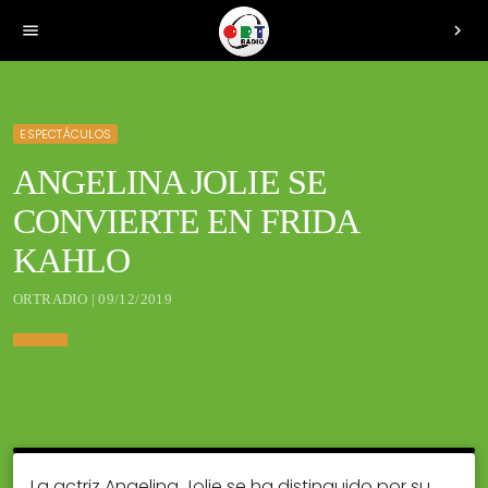
menu
chevron_right
ESPECTÁCULOS
ANGELINA JOLIE SE
CONVIERTE EN FRIDA
KAHLO
ORTRADIO | 09/12/2019
La actriz Angelina Jolie se ha distinguido por su