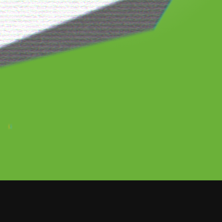
el video de No me queda más, tema del