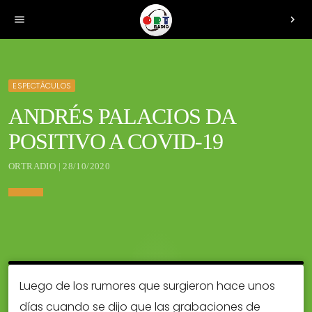
menu
chevron_right
ESPECTÁCULOS
ANDRÉS PALACIOS DA
POSITIVO A COVID-19
ORTRADIO | 28/10/2020
Luego de los rumores que surgieron hace unos
días cuando se dijo que las grabaciones de