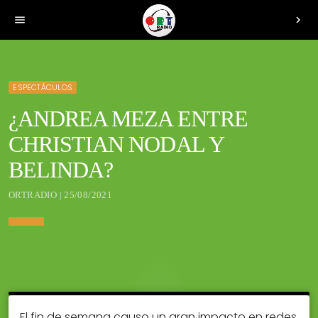
menu
chevron_right
ESPECTÁCULOS
¿ANDREA MEZA ENTRE
CHRISTIAN NODAL Y
BELINDA?
ORTRADIO | 25/08/2021
El fin de semana causo un gran impacto en redes