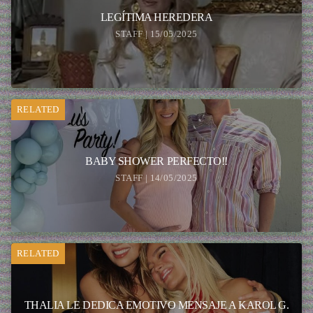
LEGÍTIMA HEREDERA
STAFF | 15/05/2025
RELATED
BABY SHOWER PERFECTO!!
STAFF | 14/05/2025
RELATED
THALIA LE DEDICA EMOTIVO MENSAJE A KAROL G.