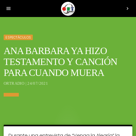
menu
chevron_right
ESPECTÁCULOS
ANA BARBARA YA HIZO
TESTAMENTO Y CANCIÓN
PARA CUANDO MUERA
ORTRADIO | 24/07/2021
Durante una entrevista de “Venga la Alegría” la