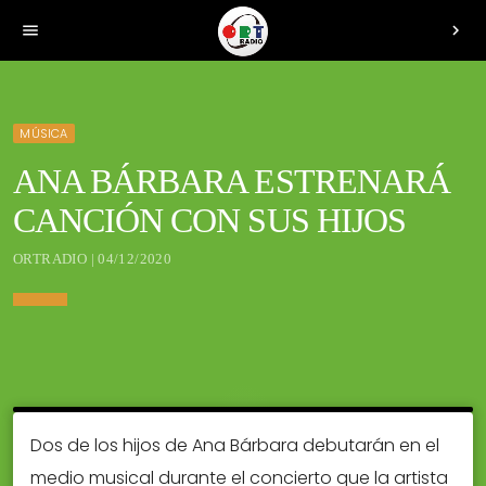
menu
chevron_right
MÚSICA
ANA BÁRBARA ESTRENARÁ
CANCIÓN CON SUS HIJOS
ORTRADIO | 04/12/2020
Dos de los hijos de Ana Bárbara debutarán en el
medio musical durante el concierto que la artista