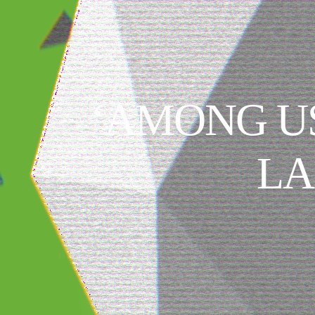
‘AMONG US
LA