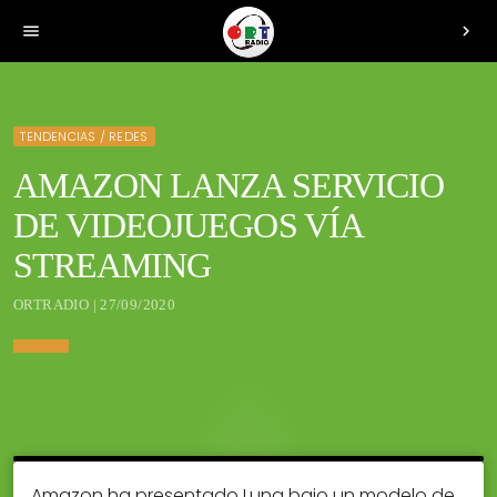
menu
chevron_right
TENDENCIAS / REDES
AMAZON LANZA SERVICIO
DE VIDEOJUEGOS VÍA
STREAMING
ORTRADIO | 27/09/2020
Amazon ha presentado Luna bajo un modelo de