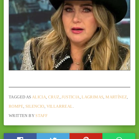
TAGGED AS
ALICIA
,
CRUZ
,
JUSTICIA
,
LAGRIMAS
,
MARTÍNEZ
,
ROMPE
,
SILENCIO
,
VILLARREAL
.
WRITTEN BY
STAFF