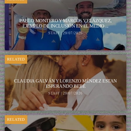
PABLO MONTERO Y MARCOS VELÁZQUEZ,
EJEMPLO DE INCLUSIÓN EN EL MEDIO ...
STAFF | 29/07/2026
RELATED
CLAUDIA GALVÁN Y LORENZO MÉNDEZ ESTAN
ESPERANDO BEBÉ
STAFF | 29/07/2026
RELATED