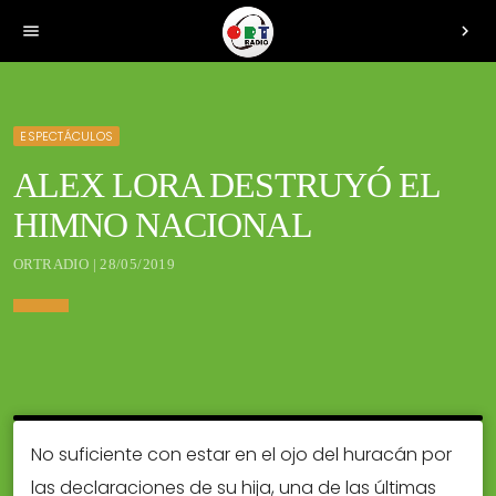
menu
chevron_right
ESPECTÁCULOS
ALEX LORA DESTRUYÓ EL
HIMNO NACIONAL
ORTRADIO | 28/05/2019
No suficiente con estar en el ojo del huracán por
las declaraciones de su hija, una de las últimas