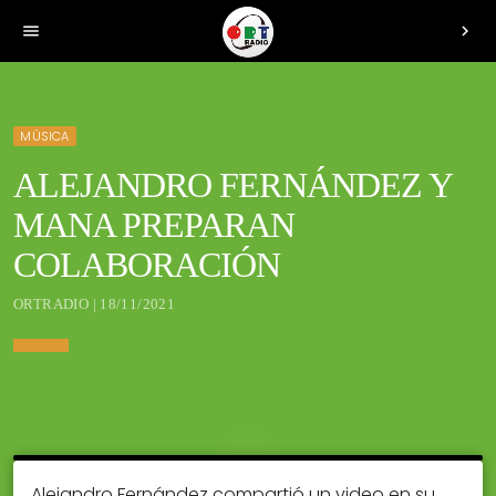
menu
chevron_right
MÚSICA
ALEJANDRO FERNÁNDEZ Y
MANA PREPARAN
COLABORACIÓN
ORTRADIO | 18/11/2021
Alejandro Fernández compartió un video en su