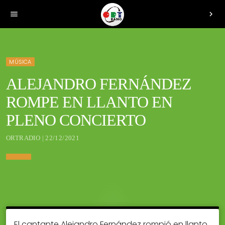
menu
chevron_right
MÚSICA
ALEJANDRO FERNÁNDEZ
ROMPE EN LLANTO EN
PLENO CONCIERTO
ORTRADIO | 22/12/2021
El cantante Alejandro Fernández rompió en llanto