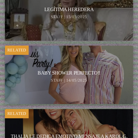
LEGÍTIMA HEREDERA
STAFF | 15/05/2025
RELATED
BABY SHOWER PERFECTO!!
STAFF | 14/05/2025
RELATED
THALIA LE DEDICA EMOTIVO MENSAJE A KAROL G.