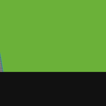
Después del encontronazo de Ale
aeropuerto de la ciudad de Méxic