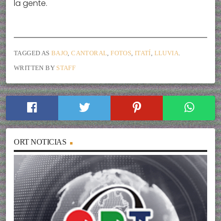
la gente.
TAGGED AS
BAJO
,
CANTORAL
,
FOTOS
,
ITATÍ
,
LLUVIA
.
WRITTEN BY
STAFF
ORT NOTICIAS