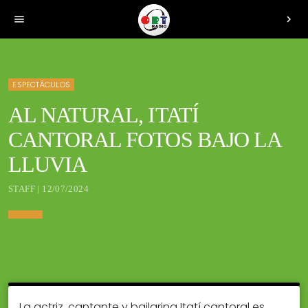
menu
chevron_right
ESPECTÁCULOS
AL NATURAL, ITATÍ
CANTORAL FOTOS BAJO LA
LLUVIA
STAFF | 12/07/2024
La actriz, cantante y bailarina Itatí cantoral es