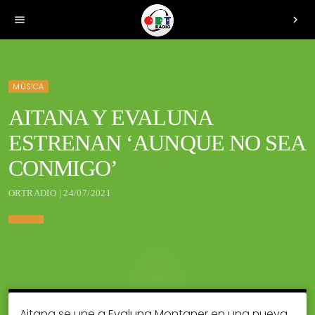
menu
chevron_right
MÚSICA
AITANA Y EVALUNA
ESTRENAN ‘AUNQUE NO SEA
CONMIGO’
ORTRADIO | 24/07/2021
Aitana se une a Evaluna Montaner en una nueva