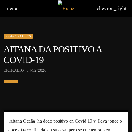
menu
chevron_right
ESPECTÁCULOS
AITANA DA POSITIVO A
COVID-19
ORTRADIO | 04/12/2020
Aitana Ocaña ha dado positivo en Covid 19 y lleva ‘once o
doce días confinada’ en su casa, pero se encuentra bien.