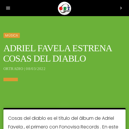
menu
chevron_right
MÚSICA
ADRIEL FAVELA ESTRENA
COSAS DEL DIABLO
ORTRADIO | 08/03/2022
Cosas del diablo es el título del álbum de Adriel
Favela , el primero con Fonovisa Records . En este