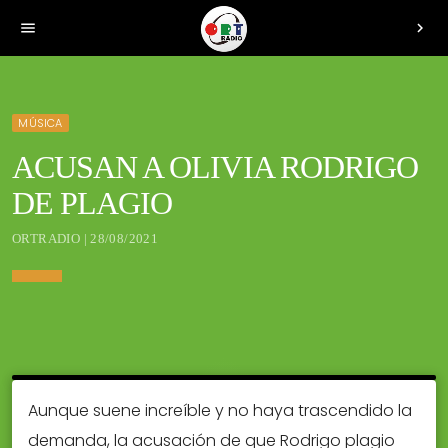
menu
chevron_right
MÚSICA
ACUSAN A OLIVIA RODRIGO
DE PLAGIO
ORTRADIO | 28/08/2021
Aunque suene increíble y no haya trascendido la
demanda, la acusación de que Rodrigo plagio