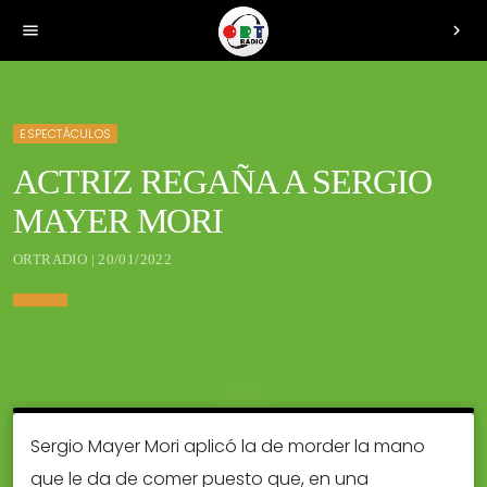
menu
chevron_right
ESPECTÁCULOS
ACTRIZ REGAÑA A SERGIO
MAYER MORI
ORTRADIO | 20/01/2022
Sergio Mayer Mori aplicó la de morder la mano
que le da de comer puesto que, en una