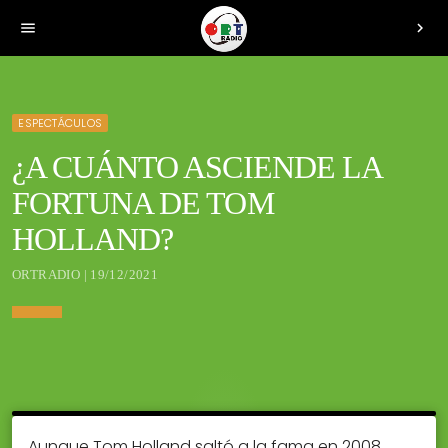
menu
chevron_right
ESPECTÁCULOS
¿A CUÁNTO ASCIENDE LA
FORTUNA DE TOM
HOLLAND?
ORTRADIO | 19/12/2021
Aunque Tom Holland saltó a la fama en 2008